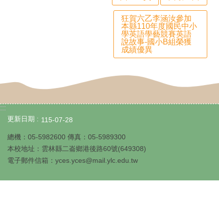
生
狂賀六乙李涵汝參加
園
本縣110年度國民中小
學英語學藝競賽英語
地
說故事-國小B組榮獲
成績優異
校
園
成
果
:::
更新日期
115-07-28
課
總機：
05-5982600
傳真：
05-5989300
程
本校地址：雲林縣二崙鄉港後路
60
號
(649308)
總
電子郵件信箱：
yces.yces@mail.ylc.edu.tw
體
計
畫