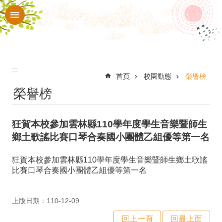
:::
跳到主要內容區塊
進
階
搜
尋
:::
認
首頁
校園動態
榮譽榜
榮譽榜
識
本
狂賀本校參加雲林縣110學年度學生音樂暨師生
校
鄉土歌謠比賽口琴合奏國小團體乙組優等第一名
行
政
狂賀本校參加雲林縣110學年度學生音樂暨師生鄉土歌謠
比賽口琴合奏國小團體乙組優等第一名
處
室
上版日期：110-12-09
師
回上一頁
回最上面