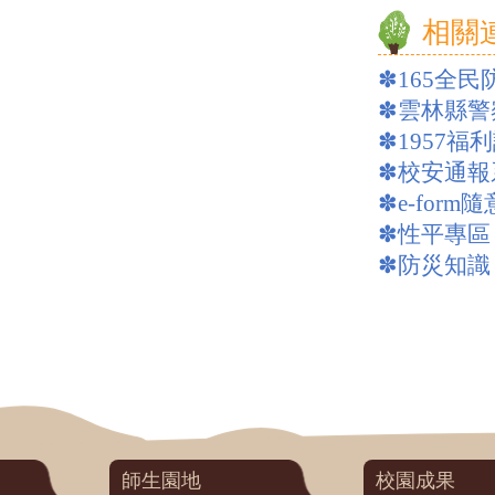
相關
✽
165全
✽
雲林縣警
✽
1957福
✽
校安通報
✽
e-form
✽
性平專區
✽
防災知識
師生園地
校園成果