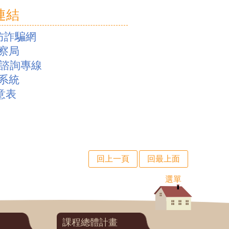
連結
民防詐騙網
察局
利諮詢專線
系統
隨意表
回上一頁
回最上面
選單
課程總體計畫