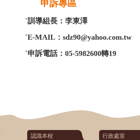
申訴專區
˙訓導組長：李東澤
˙E-MAIL：sdz90@yahoo.com.tw
˙申訴電話：05-5982600轉19
:::
認識本校
行政處室